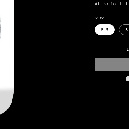
Ab sofort l
Size
8.5
8