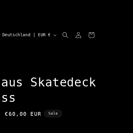
L
Einloggen
Warenkorb
Deutschland | EUR €
a
n
d
/
R
haus Skatedeck
e
iss
g
i
Verkaufspreis
€60,00 EUR
Sale
o
n